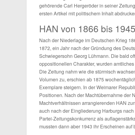
gehörende Carl Hergeröder in seiner Zeitun
ersten Artikel mit politischem Inhalt abdrucke
HAN von 1866 bis 194
Nach der Niederlage im Deutschen Krieg 18
1872, ein Jahr nach der Gründung des Deut
Schwiegersohn Georg Lühmann. Die bald of
oppositionellen Charakter, wurden amtliches 
Die Zeitung nahm wie die stürmisch wachsen
Volumen zu, erschien ab 1875 wochentäglich
Exemplare steigern. In der Weimarer Republ
Positionen. Nach der Machtübernahme der Na
Machtverhältnissen arrangierenden HAN zunä
auch nach der Eingliederung Harburgs nac
Partei-Zeitungskonkurrenz als auflagenstär
mussten dann aber 1943 ihr Erscheinen auf b