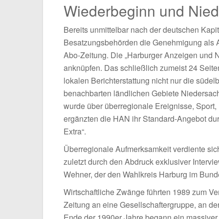
Wiederbeginn und Nie
Bereits unmittelbar nach der deutschen Kapit
Besatzungsbehörden die Genehmigung als An
Abo-Zeitung. Die „Harburger Anzeigen und Na
anknüpfen. Das schließlich zumeist 24 Seiten
lokalen Berichterstattung nicht nur die süde
benachbarten ländlichen Gebiete Nieders
wurde über überregionale Ereignisse, Sport, K
ergänzten die HAN ihr Standard-Angebot du
Extra“.
Überregionale Aufmerksamkeit verdiente sich 
zuletzt durch den Abdruck exklusiver Inter
Wehner, der den Wahlkreis Harburg im Bunde
Wirtschaftliche Zwänge führten 1989 zum Verk
Zeitung an eine Gesellschaftergruppe, an der
Ende der 1990er Jahre begann ein massiver 