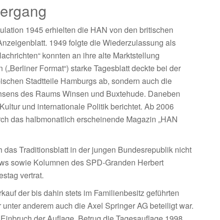
dergang
ulation 1945 erhielten die HAN von den britischen
zeigenblatt. 1949 folgte die Wiederzulassung als
chrichten“ konnten an ihre alte Marktstellung
 („Berliner Format“) starke Tagesblatt deckte bei der
lbischen Stadtteile Hamburgs ab, sondern auch die
achsens des Raums Winsen und Buxtehude. Daneben
ultur und internationale Politik berichtet. Ab 2006
rch das halbmonatlich erscheinende Magazin „HAN
das Traditionsblatt in der jungen Bundesrepublik nicht
views sowie Kolumnen des SPD-Granden Herbert
stag vertrat.
auf der bis dahin stets im Familienbesitz geführten
 unter anderem auch die Axel Springer AG beteiligt war.
Einbruch der Auflage. Betrug die Tagesauflage 1998