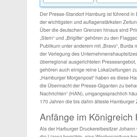
Der Presse-Standort Hamburg ist führend in 
der wichtigsten und auflagenstärksten Zeit
Über die deutschen Grenzen hinaus sind Print
„Stern“ und „Brigitte“ gehören zu den Flaggs
Publikum unter anderem mit „Bravo“, Burda m
der Verlegung des Unternehmenshauptsitzes
überregional ausgerichteten Presseangebot, 
gehören auch einige reine Lokalzeitungen 
„Hamburger Morgenpost“ haben es diese Ha
die Übermacht der Presse-Giganten zu beha
Nachrichten“ (HAN), umgangssprachlich häufi
170 Jahren die bis dahin älteste Hamburger Z
Anfänge im Königreich
Als der Harburger Druckereibesitzer Johann
die Lizenz bemühte, eine Wochenzeitung her