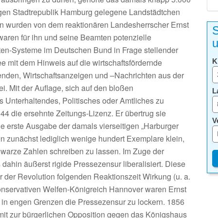
gen Stadtrepublik Hamburg gelegene Landstädtchen
n wurden von dem reaktionären Landesherrscher Ernst
S
 waren für ihn und seine Beamten potenzielle
u
aten-Systeme im Deutschen Bund in Frage stellender
ee mit dem Hinweis auf die wirtschaftsfördernde
K
enden, Wirtschaftsanzeigen und –Nachrichten aus der
i. Mit der Auflage, sich auf den bloßen
L
s Unterhaltendes, Politisches oder Amtliches zu
844 die ersehnte Zeitungs-Lizenz. Er übertrug sie
V
e erste Ausgabe der damals vierseitigen „Harburger
n zunächst lediglich wenige hundert Exemplare klein,
hwarze Zahlen schreiben zu lassen. Im Zuge der
ahin äußerst rigide Pressezensur liberalisiert. Diese
er der Revolution folgenden Reaktionszeit Wirkung (u. a.
onservativen Welfen-Königreich Hannover waren Ernst
t, in engen Grenzen die Pressezensur zu lockern. 1856
mit zur bürgerlichen Opposition gegen das Königshaus