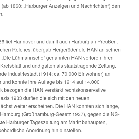
g (ab 1860: „Harburger Anzeigen und Nachrichten“) den
n.
5
66 fiel Hannover und damit auch Harburg an Preußen.
schen Reiches, übergab Hergeröder die HAN an seinen
t „Die Lühmannsche“ genannten HAN verloren ihren
Kreisblatt und und galten als staatstragende Zeitung.
de Industriestadt (1914: ca. 70.000 Einwohner) an
 und konnte ihre Auflage bis 1914 auf 14.000
ik bezogen die HAN verstärkt rechtskonservative
zis 1933 durften die sich mit den neuen
chst weiter erscheinen. Die HAN konnten sich lange,
h Hamburg (Großhamburg-Gesetz 1937), gegen die NS-
kste Harburger Tageszeitung am Markt behaupten,
ehördliche Anordnung hin einstellen.