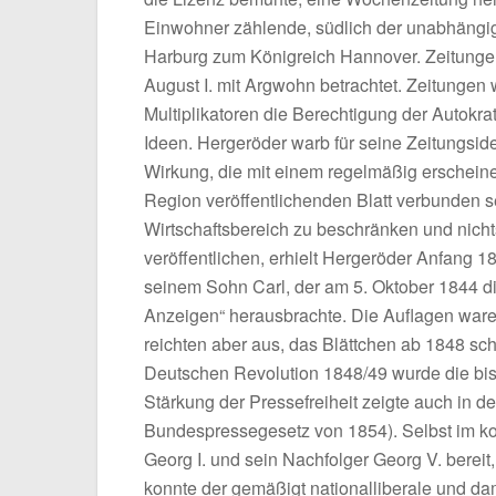
Einwohner zählende, südlich der unabhängi
Harburg zum Königreich Hannover. Zeitunge
August I. mit Argwohn betrachtet. Zeitungen
Multiplikatoren die Berechtigung der Autokr
Ideen. Hergeröder warb für seine Zeitungsid
Wirkung, die mit einem regelmäßig erschein
Region veröffentlichenden Blatt verbunden se
Wirtschaftsbereich zu beschränken und nicht
veröffentlichen, erhielt Hergeröder Anfang 1
seinem Sohn Carl, der am 5. Oktober 1844 di
Anzeigen“ herausbrachte. Die Auflagen ware
reichten aber aus, das Blättchen ab 1848 sc
Deutschen Revolution 1848/49 wurde die bis d
Stärkung der Pressefreiheit zeigte auch in d
Bundespressegesetz von 1854). Selbst im k
Georg I. und sein Nachfolger Georg V. berei
konnte der gemäßigt nationalliberale und da