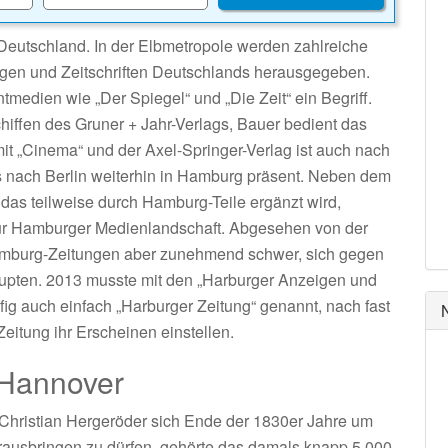
Deutschland. In der Elbmetropole werden zahlreiche
ungen und Zeitschriften Deutschlands herausgegeben.
medien wie „Der Spiegel“ und „Die Zeit“ ein Begriff.
chiffen des Gruner + Jahr-Verlags, Bauer bedient das
it „Cinema“ und der Axel-Springer-Verlag ist auch nach
 nach Berlin weiterhin in Hamburg präsent. Neben dem
das teilweise durch Hamburg-Teile ergänzt wird,
zur Hamburger Medienlandschaft. Abgesehen von der
mburg-Zeitungen aber zunehmend schwer, sich gegen
upten. 2013 musste mit den „Harburger Anzeigen und
g auch einfach „Harburger Zeitung“ genannt, nach fast
eitung ihr Erscheinen einstellen.
 Hannover
 Christian Hergeröder sich Ende der 1830er Jahre um
ausbringen zu dürfen, gehörte das damals knapp 5.000