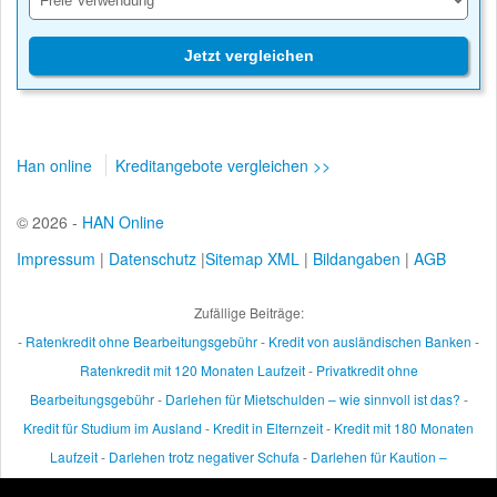
Jetzt vergleichen
Han online
Kreditangebote vergleichen >>
© 2026 -
HAN Online
Impressum
|
Datenschutz
|
Sitemap XML
|
Bildangaben
|
AGB
Zufällige Beiträge:
-
Ratenkredit ohne Bearbeitungsgebühr
-
Kredit von ausländischen Banken
-
Ratenkredit mit 120 Monaten Laufzeit
-
Privatkredit ohne
Bearbeitungsgebühr
-
Darlehen für Mietschulden – wie sinnvoll ist das?
-
Kredit für Studium im Ausland
-
Kredit in Elternzeit
-
Kredit mit 180 Monaten
Laufzeit
-
Darlehen trotz negativer Schufa
-
Darlehen für Kaution –
erleichtern Sie sich den Umzug
-
Kredit mit Krankengeld
-
Ratenkredit