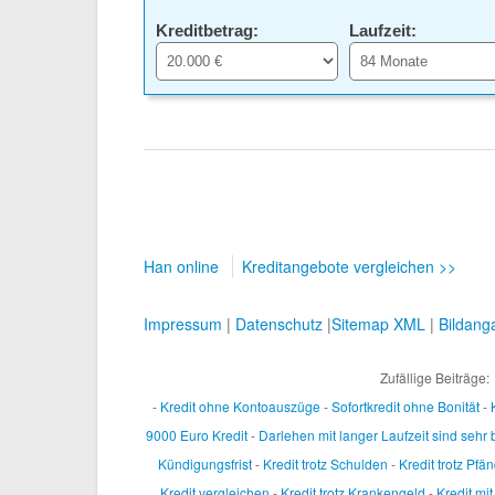
Kreditbetrag:
Laufzeit:
Han online
Kreditangebote vergleichen >>
Impressum
|
Datenschutz
|
Sitemap XML
|
Bildang
Zufällige Beiträge:
-
Kredit ohne Kontoauszüge
-
Sofortkredit ohne Bonität
-
9000 Euro Kredit
-
Darlehen mit langer Laufzeit sind sehr 
Kündigungsfrist
-
Kredit trotz Schulden
-
Kredit trotz Pfä
Kredit vergleichen
-
Kredit trotz Krankengeld
-
Kredit mi