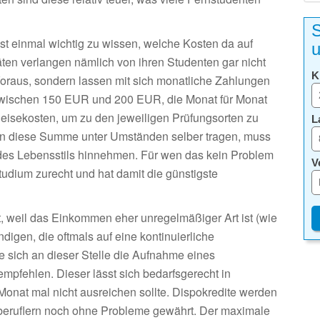
S
st einmal wichtig zu wissen, welche Kosten da auf
u
ten verlangen nämlich von ihren Studenten gar nicht
K
oraus, sondern lassen mit sich monatliche Zahlungen
 zwischen 150 EUR und 200 EUR, die Monat für Monat
eisekosten, um zu den jeweiligen Prüfungsorten zu
L
ann diese Summe unter Umständen selber tragen, muss
des Lebensstils hinnehmen. Für wen das kein Problem
V
studium zurecht und hat damit die günstigste
, weil das Einkommen eher unregelmäßiger Art ist (wie
digen, die oftmals auf eine kontinuierliche
 sich an dieser Stelle die Aufnahme eines
empfehlen. Dieser lässt sich bedarfsgerecht in
nat mal nicht ausreichen sollte. Dispokredite werden
beruflern noch ohne Probleme gewährt. Der maximale