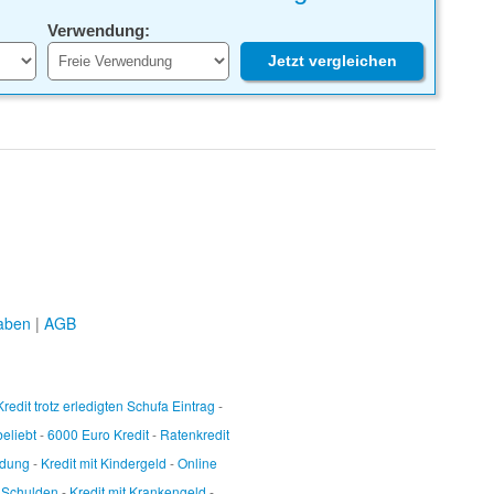
Verwendung:
Jetzt vergleichen
aben
|
AGB
Kredit trotz erledigten Schufa Eintrag
-
beliebt
-
6000 Euro Kredit
-
Ratenkredit
ndung
-
Kredit mit Kindergeld
-
Online
t Schulden
-
Kredit mit Krankengeld
-