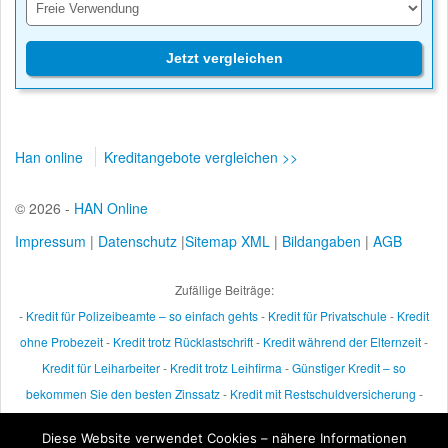
Jetzt vergleichen
Han online
Kreditangebote vergleichen >>
© 2026 -
HAN Online
Impressum
|
Datenschutz
|
Sitemap XML
|
Bildangaben
|
AGB
Zufällige Beiträge:
-
Kredit für Polizeibeamte – so einfach gehts
-
Kredit für Privatschule
-
Kredit
ohne Probezeit
-
Kredit trotz Rücklastschrift
-
Kredit während der Elternzeit
-
Kredit für Leiharbeiter
-
Kredit trotz Leihfirma
-
Günstiger Kredit – so
bekommen Sie den besten Zinssatz
-
Kredit mit Restschuldversicherung
-
Ratenkredit ohne Schufa
-
Commerzbank Kredit – so beliebt ist er
-
Kredit mit
Diese Website verwendet Cookies – nähere Informationen
Online Zusage
-
Kredit trotz Haftbefehl
-
Privatkredit von Privatperson
-
8000