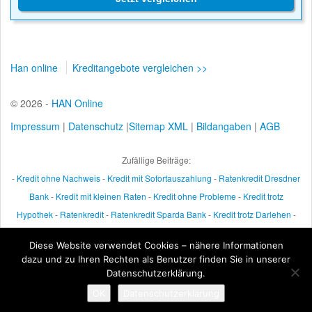
Han online
Kreditangebote vergleichen >>
© 2026 -
HAN Online
Impressum
|
Datenschutz
|
Sitemap XML
|
Bildangaben
|
AGB
Zufällige Beiträge:
-
Kredit ohne Nachweis
-
Kredit mit Sofortauszahlung
-
Ratenkredit Dresdner
Bank
-
Kredit mit kleinen Raten
-
Kredit ohne Probleme
-
Kredit trotz
Hypothek
-
Ratenkredit
-
Ratenkredit Sparda Bank
-
Kredit trotz Darlehen
-
Kredit für Beamtenanwärter
-
9000 Euro Kredit
-
Kredit mit kleinen Raten
-
Diese Website verwendet Cookies – nähere Informationen
Kredit für plastische Chirurgie
-
Ratenkredit mit Sondertilgung
-
Kredit mit
dazu und zu Ihren Rechten als Benutzer finden Sie in unserer
Umschuldung
-
Datenschutzerklärung.
OK
Datenschutzerklärung