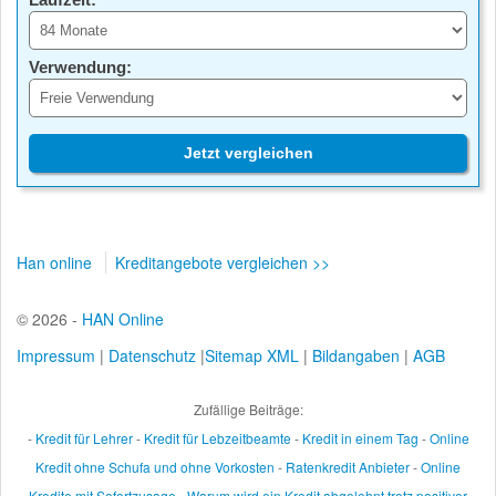
Verwendung:
Jetzt vergleichen
Han online
Kreditangebote vergleichen >>
© 2026 -
HAN Online
Impressum
|
Datenschutz
|
Sitemap XML
|
Bildangaben
|
AGB
Zufällige Beiträge:
-
Kredit für Lehrer
-
Kredit für Lebzeitbeamte
-
Kredit in einem Tag
-
Online
Kredit ohne Schufa und ohne Vorkosten
-
Ratenkredit Anbieter
-
Online
Kredite mit Sofortzusage
-
Warum wird ein Kredit abgelehnt trotz positiver