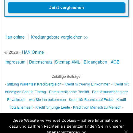
Jetzt vergleichen
Han online
Kreditangebote vergleichen >>
© 2026 -
HAN Online
Impressum
|
Datenschutz
|
Sitemap XML
|
Bildangaben
|
AGB
Zufällige Beiträge:
-
Stiftung Warentest Kreditvergleich
-
Kredit mit wenig Einkommen
-
Kredit mit
erledigten Schufa Eintrag
-
Ratenkredit ohne Bonität
-
Bonitätsunabhängiger
Privatkredit – wie Sie ihn bekommen
-
Kredit für Beamte auf Probe
-
Kredit
trotz Elternzeit
-
Kredit für junge Leute
-
Kredit von Mensch zu Mensch
-
Kredit trotz Vollstreckungsbescheid
-
Darlehen mit langer Laufzeit sind sehr
Diese Website verwendet Cookies – nähere Informationen
beliebt
-
Kredit trotz Mahnbescheid
-
Ratenkredit Dresdner Bank
-
Kredit trotz
dazu und zu Ihren Rechten als Benutzer finden Sie in unserer
Jahresvertrag
-
Kredit für Teilzeitarbeiter
-
Datenschutzerklärung.