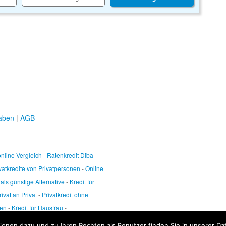
aben
|
AGB
online Vergleich
-
Ratenkredit Diba
-
vatkredite von Privatpersonen
-
Online
 als günstige Alternative
-
Kredit für
ivat an Privat
-
Privatkredit ohne
nen
-
Kredit für Hausfrau
-
onen dazu und zu Ihren Rechten als Benutzer finden Sie in unserer Da