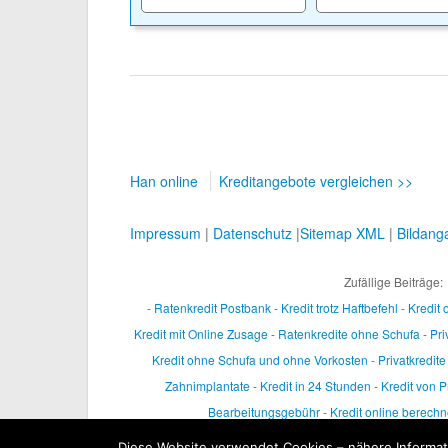
Han online
Kreditangebote vergleichen >>
Impressum
|
Datenschutz
|
Sitemap XML
|
Bildang
Zufällige Beiträge:
-
Ratenkredit Postbank
-
Kredit trotz Haftbefehl
-
Kredit 
Kredit mit Online Zusage
-
Ratenkredite ohne Schufa
-
Pri
Kredit ohne Schufa und ohne Vorkosten
-
Privatkredite
Zahnimplantate
-
Kredit in 24 Stunden
-
Kredit von Pr
Bearbeitungsgebühr
-
Kredit online berech
Diese Website verwendet Cookies – nähere Informati