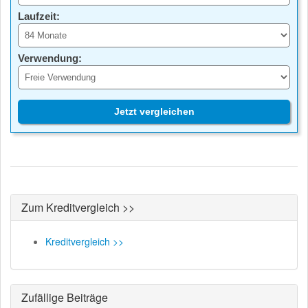
Laufzeit:
Verwendung:
Jetzt vergleichen
Zum Kreditvergleich >>
Kreditvergleich >>
Zufällige Beiträge