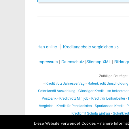
Han online
Kreditangebote vergleichen >>
Impressum
|
Datenschutz
|
Sitemap XML
|
Bildang
Zufällige Beiträge:
-
Kredit trotz Jahresvertrag
-
Ratenkredit Umschuldung
Sofortkredit Auszahlung
-
Günstiger Kredit – so bekommen
Postbank
-
Kredit trotz Minijob
-
Kredit für Leiharbeiter
-
Vergleich
-
Kredit für Pensionisten
-
Sparkassen Kredit
-
P
Kredit mit Schufa Eintrag
-
Sofortkred
Diese Website verwendet Cookies – nähere Informati