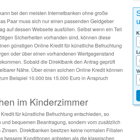
S
g kann bei den meisten Internetbanken ohne große
u
s Paar muss sich nur einen passenden Geldgeber
 auf dessen Webseite ausfüllen. Selbst wenn ein Teil
K
ötigen Sicherheiten vorhanden sind, können diese
nen günstigen Online Kredit für künstliche Befruchtung
L
ürgen oder über einen vorhandenen Wertgegenstand
 bekommen. Sobald die Direktbank den Antrag geprüft
ttelbarer Nähe. Über einen solchen Online Kredit können
V
um Beispiel 10.000 bis 15.000 Euro in Anspruch
chen im Kinderzimmer
 Kredit für künstliche Befruchtung entschieden, so
ellen und bequemen Beantragung, sondern vom zusätzlich
 Zinsen. Direktbanken besitzen keine normalen Filialen
s bessere Konditionen anbieten als die klassischen