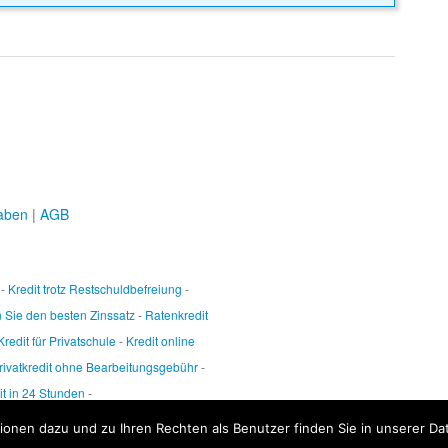
aben
|
AGB
-
Kredit trotz Restschuldbefreiung
-
 Sie den besten Zinssatz
-
Ratenkredit
Kredit für Privatschule
-
Kredit online
rivatkredit ohne Bearbeitungsgebühr
-
it in 24 Stunden
-
onen dazu und zu Ihren Rechten als Benutzer finden Sie in unserer Da