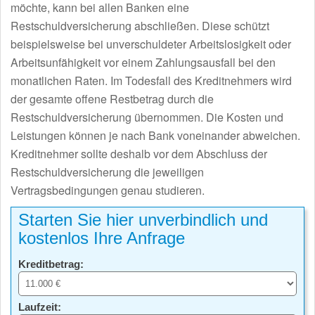
möchte, kann bei allen Banken eine
Restschuldversicherung abschließen. Diese schützt
beispielsweise bei unverschuldeter Arbeitslosigkeit oder
Arbeitsunfähigkeit vor einem Zahlungsausfall bei den
monatlichen Raten. Im Todesfall des Kreditnehmers wird
der gesamte offene Restbetrag durch die
Restschuldversicherung übernommen. Die Kosten und
Leistungen können je nach Bank voneinander abweichen.
Kreditnehmer sollte deshalb vor dem Abschluss der
Restschuldversicherung die jeweiligen
Vertragsbedingungen genau studieren.
Starten Sie hier unverbindlich und
kostenlos Ihre Anfrage
Kreditbetrag:
Laufzeit: