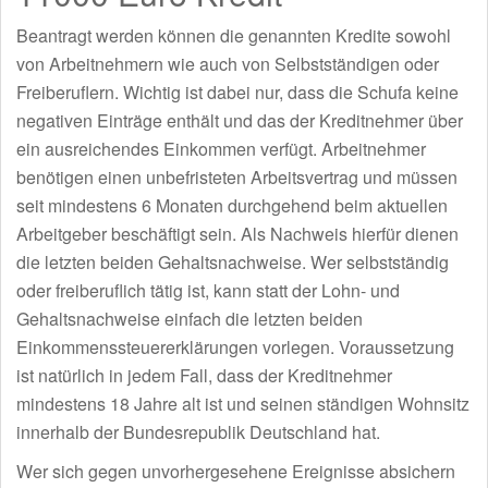
Beantragt werden können die genannten Kredite sowohl
von Arbeitnehmern wie auch von Selbstständigen oder
Freiberuflern. Wichtig ist dabei nur, dass die Schufa keine
negativen Einträge enthält und das der Kreditnehmer über
ein ausreichendes Einkommen verfügt. Arbeitnehmer
benötigen einen unbefristeten Arbeitsvertrag und müssen
seit mindestens 6 Monaten durchgehend beim aktuellen
Arbeitgeber beschäftigt sein. Als Nachweis hierfür dienen
die letzten beiden Gehaltsnachweise. Wer selbstständig
oder freiberuflich tätig ist, kann statt der Lohn- und
Gehaltsnachweise einfach die letzten beiden
Einkommenssteuererklärungen vorlegen. Voraussetzung
ist natürlich in jedem Fall, dass der Kreditnehmer
mindestens 18 Jahre alt ist und seinen ständigen Wohnsitz
innerhalb der Bundesrepublik Deutschland hat.
Wer sich gegen unvorhergesehene Ereignisse absichern