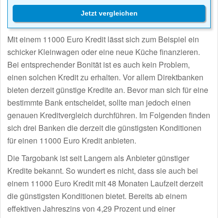
Jetzt vergleichen
Mit einem 11000 Euro Kredit lässt sich zum Beispiel ein
schicker Kleinwagen oder eine neue Küche finanzieren.
Bei entsprechender Bonität ist es auch kein Problem,
einen solchen Kredit zu erhalten. Vor allem Direktbanken
bieten derzeit günstige Kredite an. Bevor man sich für eine
bestimmte Bank entscheidet, sollte man jedoch einen
genauen Kreditvergleich durchführen. Im Folgenden finden
sich drei Banken die derzeit die günstigsten Konditionen
für einen 11000 Euro Kredit anbieten.
Die Targobank ist seit Langem als Anbieter günstiger
Kredite bekannt. So wundert es nicht, dass sie auch bei
einem 11000 Euro Kredit mit 48 Monaten Laufzeit derzeit
die günstigsten Konditionen bietet. Bereits ab einem
effektiven Jahreszins von 4,29 Prozent und einer