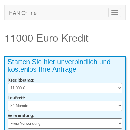
HAN Online
11000 Euro Kredit
Starten Sie hier unverbindlich und
kostenlos Ihre Anfrage
Kreditbetrag:
Laufzeit:
Verwendung: