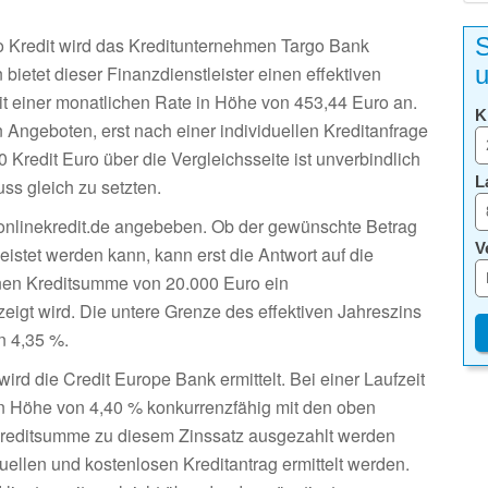
S
ro Kredit wird das Kreditunternehmen Targo Bank
u
 bietet dieser Finanzdienstleister einen effektiven
t einer monatlichen Rate in Höhe von 453,44 Euro an.
K
n Angeboten, erst nach einer individuellen Kreditanfrage
 Kredit Euro über die Vergleichsseite ist unverbindlich
L
ss gleich zu setzten.
n onlinekredit.de angebeben. Ob der gewünschte Betrag
V
istet werden kann, kann erst die Antwort auf die
enen Kreditsumme von 20.000 Euro ein
igt wird. Die untere Grenze des effektiven Jahreszins
n 4,35 %.
wird die Credit Europe Bank ermittelt. Bei einer Laufzeit
 in Höhe von 4,40 % konkurrenzfähig mit den oben
reditsumme zu diesem Zinssatz ausgezahlt werden
duellen und kostenlosen Kreditantrag ermittelt werden.